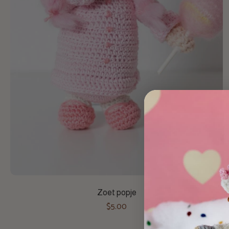
Toevoegen aan winkelwagen
Zoet popje
$5.00