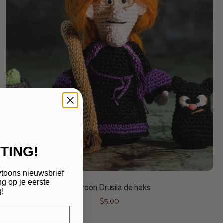
TING!
ytoons nieuwsbrief
Toevoegen aan winkelwagen
g op je eerste
Patroon Drusila de heks
g!
$5.00