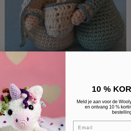
10 % KOR
Meld je aan voor de Wool
Toevoegen aan winkelwagen
en ontvang 10 % kortin
Patroon Kerststal Jozef, Maria en baby Jezus
bestellin
$6.00
Email