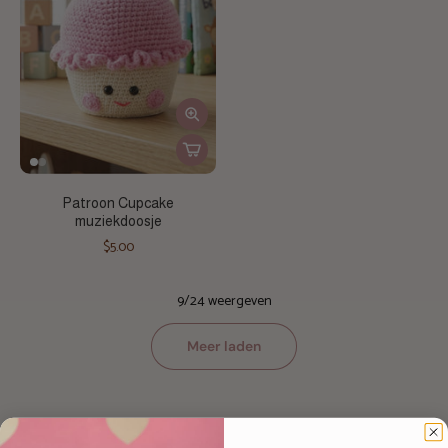
Patroon Cupcake
muziekdoosje
$5.00
9/24 weergeven
Meer laden