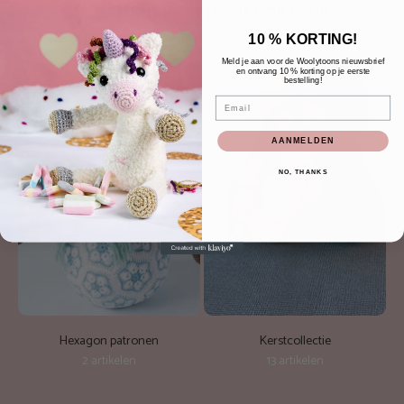
Misschien vind je dit ook leuk?
10 % KORTING!
Meld je aan voor de Woolytoons nieuwsbrief
en ontvang 10 % korting op je eerste
bestelling!
Email
AANMELDEN
NO, THANKS
Hexagon patronen
Kerstcollectie
2 artikelen
13 artikelen